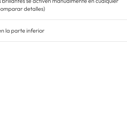
s brillantes se activen manualmente en cualquier
omparar detalles)
n la parte inferior
dicionales para visor Leica Visoflex (disponible co