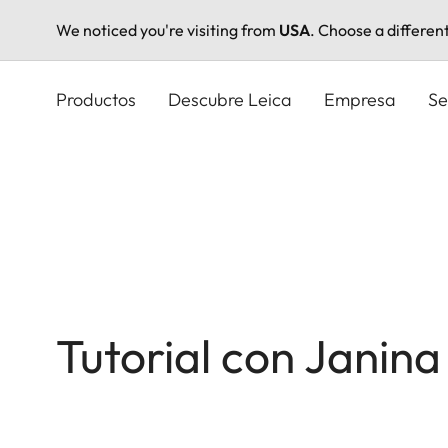
We noticed you're visiting from
USA
. Choose a differen
Pasar
al
Productos
Descubre Leica
Empresa
Se
contenido
principal
Tutorial con Janin