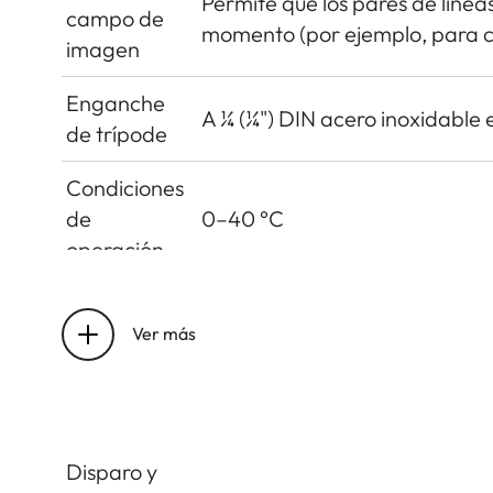
Permite que los pares de línea
campo de
momento (por ejemplo, para c
imagen
Enganche
A ¼ (¼") DIN acero inoxidable e
de trípode
Condiciones
de
0–40 °C
operación
Interfaces
Accesorios ISO con contactos a
accesorio)
Ver más
Dimensiones
(ancho x
approx. 139 x 38.5 x 80mm
fondo x alto)
Disparo y