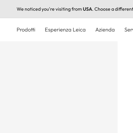
We noticed you're visiting from
USA
. Choose a differen
Salta
al
Prodotti
Esperienza Leica
Azienda
Ser
contenuto
principale