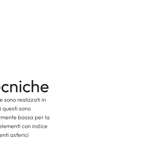
ecniche
e sono realizzati in
i questi sono
armente bassa per la
elementi con indice
nti asferici