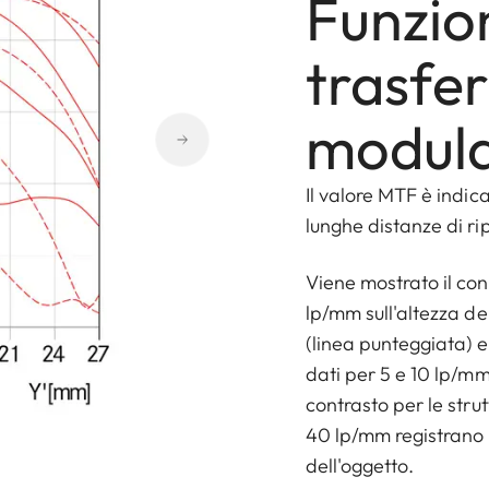
Funzio
trasfe
modula
Il valore MTF è indic
lunghe distanze di rip
Viene mostrato il con
lp/mm sull'altezza de
(linea punteggiata) e 
dati per 5 e 10 lp/mm
contrasto per le strut
40 lp/mm registrano la
dell'oggetto.