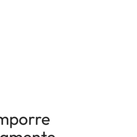
mporre
vamente