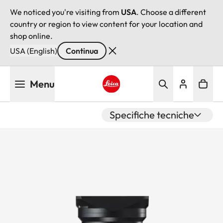
We noticed you're visiting from
USA
. Choose a different
country or region to view content for your location and
shop online.
USA (English)
Continua
Salta
Menu
al
contenuto
Leica logo - Home
principale
Specifiche tecniche