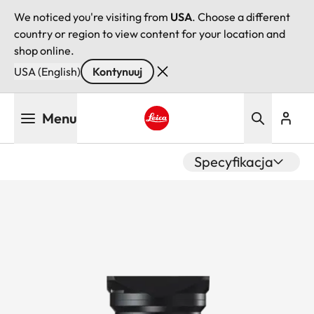
We noticed you're visiting from
USA
. Choose a different
country or region to view content for your location and
shop online.
USA (English)
Kontynuuj
Przejdź
Menu
do
treści
Leica logo - Home
Specyfikacja