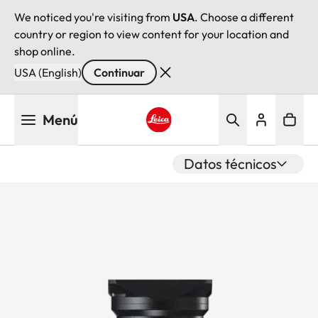
We noticed you're visiting from
USA
. Choose a different
country or region to view content for your location and
shop online.
USA (English)
Continuar
Pasar
Menú
al
contenido
Leica logo - Home
principal
Datos técnicos