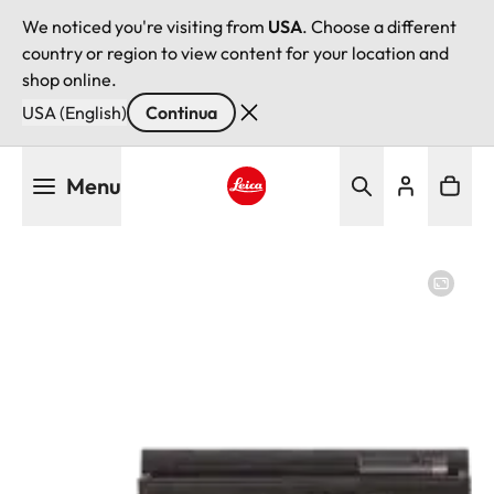
We noticed you're visiting from
USA
. Choose a different
country or region to view content for your location and
shop online.
USA (English)
Continua
Salta
Menu
al
contenuto
Leica logo - Home
principale