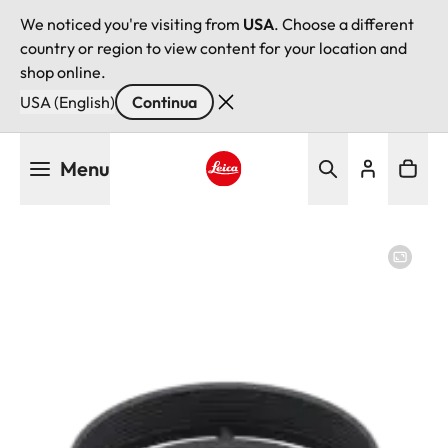
We noticed you're visiting from
USA
. Choose a different
country or region to view content for your location and
shop online.
USA (English)
Continua
Salta
Menu
al
contenuto
Leica logo - Home
principale