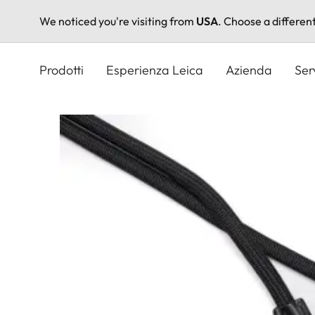
We noticed you're visiting from
USA
. Choose a differen
Salta
al
Prodotti
Esperienza Leica
Azienda
Ser
contenuto
principale