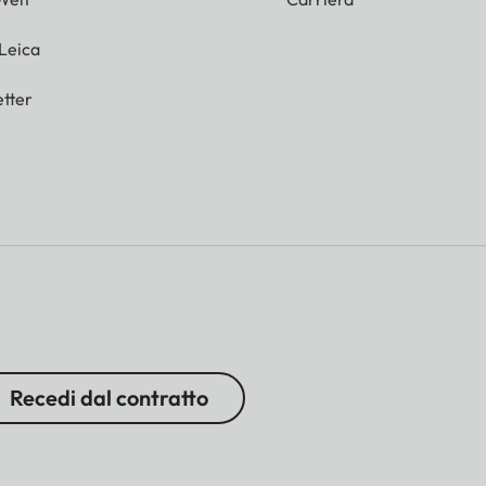
 Leica
tter
Recedi dal contratto