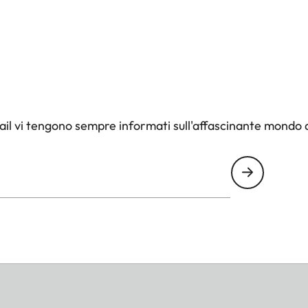
Leica M, Q, CL, TL2. Per le fotocamere TL, è possibile
stema TL (18807). È incluso un ulteriore aiuto per il
: Lifestyle e Travel/Comfort e Security Items
il vi tengono sempre informati sull'affascinante mondo d