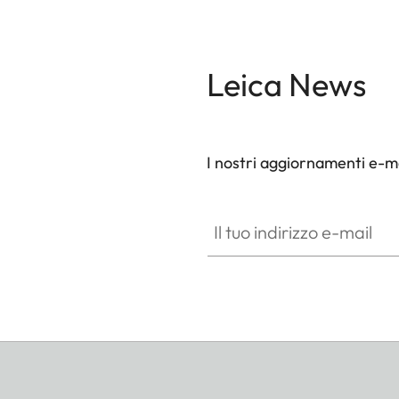
L'anello per cinghie di corda è adatto a tutte le 
l'uso con l'aletta universale per cinturino per il si
threading.
Leica News
Il Double Rope Strap è il vincitore nella categoria
dell'European Design Product Award 2020.
I nostri aggiornamenti e-ma
Il tuo indirizzo e-mail