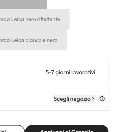
orda Leica nero riflettente
corda Leica bianco e nero
5-7 giorni lavorativi
Scegli negozio
izi
Aggiungi al Carrello