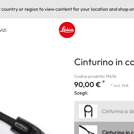
t country or region to view content for your location and shop on
vizi
Leica logo - Home
Cinturino in c
Codice prodotto 19634
*
90,00 €
* incl. IVA
Scegli:
Cinturino a d
Cinturino in 