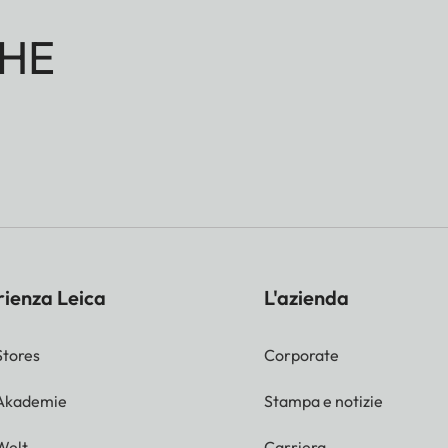
HE
rienza Leica
L'azienda
Stores
Corporate
 Akademie
Stampa e notizie
Welt
Carriera