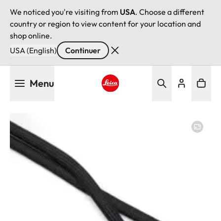
We noticed you're visiting from
USA
. Choose a different
country or region to view content for your location and
shop online.
USA (English)
Continuer
Aller
Menu
au
contenu
Leica logo - Home
principal