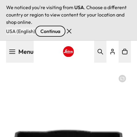
We noticed you're visiting from
USA
. Choose a different
country or region to view content for your location and
shop online.
USA (English)
Continua
Salta
Menu
al
contenuto
Leica logo - Home
principale