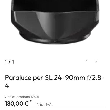
1
/
1
Paraluce per SL 24-90mm f/2.8-
4
Codice prodotto 12301
*
180,00 €
* incl. IVA