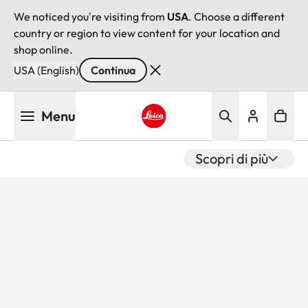
We noticed you're visiting from
USA
. Choose a different
country or region to view content for your location and
shop online.
USA (English)
Continua
Salta
Menu
al
contenuto
Leica logo - Home
principale
Scopri di più