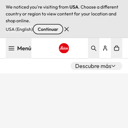
We noticed you're visiting from
USA
. Choose a different
country or region to view content for your location and
shop online.
USA (English)
Continuar
Pasar
Menú
al
contenido
Leica logo - Home
principal
Descubre más