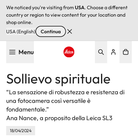
We noticed you're visiting from
USA
. Choose a different
country or region to view content for your location and
shop online.
USA (English)
Continua
Salta
Menu
al
contenuto
Leica logo - Home
principale
Sollievo spirituale
“La sensazione di robustezza e resistenza di
una fotocamera così versatile è
fondamentale.”
Ana Nance, a proposito della Leica SL3
18/04/2024