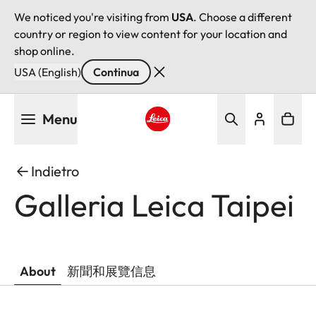
We noticed you're visiting from
USA
. Choose a different
country or region to view content for your location and
shop online.
USA (English)
Continua
Salta
Menu
al
contenuto
Leica logo - Home
principale
Indietro
Galleria Leica Taipei
About
新聞和展覽信息