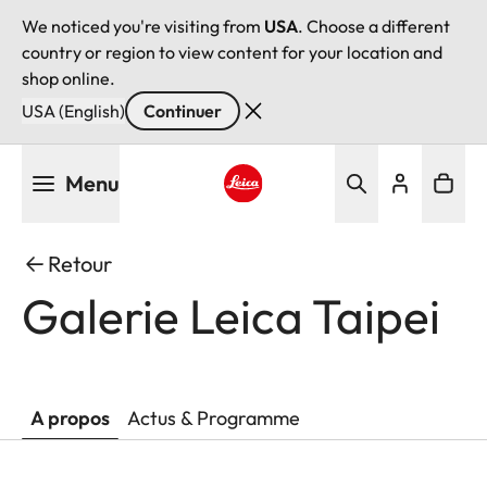
We noticed you're visiting from
USA
. Choose a different
country or region to view content for your location and
shop online.
USA (English)
Continuer
Aller
Menu
au
contenu
Leica logo - Home
principal
Retour
Galerie Leica Taipei
A propos
Actus & Programme