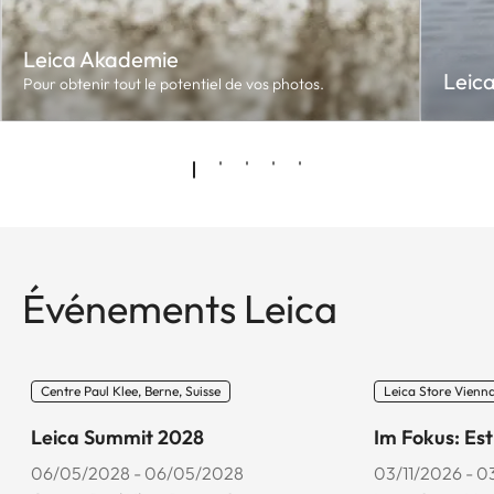
Leica Akademie
Leic
Pour obtenir tout le potentiel de vos photos.
Événements Leica
Centre Paul Klee, Berne, Suisse
Leica Store Vienna
Leica Summit 2028
Im Fokus: Es
06/05/2028 - 06/05/2028
03/11/2026 - 0