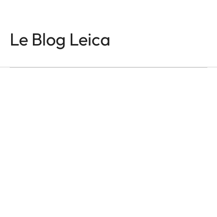
APPAREILS LEICA Q
In the Name of Colour
Le Blog Leica
and Light
Victor M. Perez