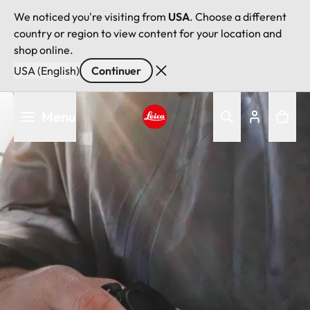
We noticed you're visiting from
USA
. Choose a different
country or region to view content for your location and
shop online.
USA (English)
Continuer
Aller
Menu
au
contenu
Leica logo - Home
principal