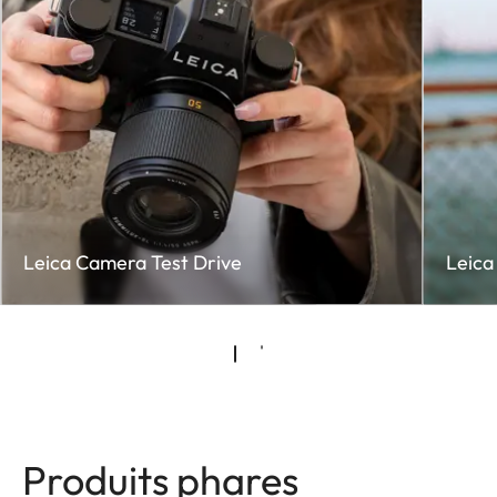
Leica Camera Test Drive
Leica
Produits phares