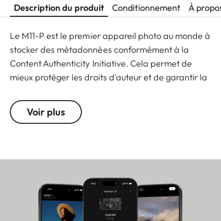
Description du produit
Conditionnement
À propo
Le M11-P est le premier appareil photo au monde à
stocker des métadonnées conformément à la
Content Authenticity Initiative. Cela permet de
mieux protéger les droits d'auteur et de garantir la
fiabilité des publications. Et avec une mémoire
interne de 256 Go, il dispose de beaucoup
Voir plus
d'espace. Le M11-P accentue la subtilité de la série
M avec des caractéristiques uniques, telles que
l'absence intentionnelle du point rouge Leica en
faveur de la signature Leica gravée sur la plaque
supérieure. En outre, le M11-P est équipé d'un verre
de protection en saphir, l'un des matériaux les plus
durs au monde.