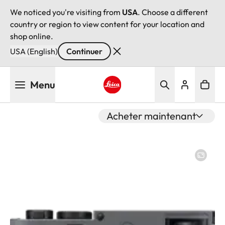
We noticed you're visiting from
USA
. Choose a different
country or region to view content for your location and
shop online.
USA (English)
Continuer
Aller
Menu
au
contenu
Leica logo - Home
principal
Acheter maintenant