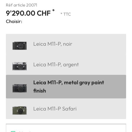
Réf article 20071
*
9'290.00 CHF
* TTC
Choisir:
Leica M11-P, noir
Leica M11-P, argent
Leica M11-P, metal gray paint
finish
Leica M11-P Safari