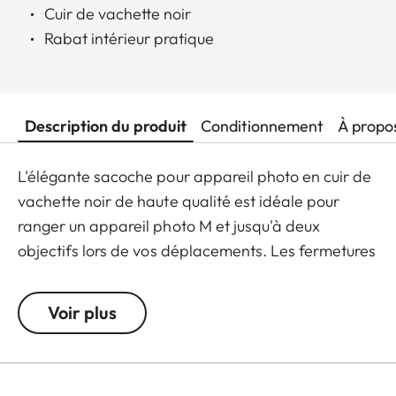
Cuir de vachette noir
Rabat intérieur pratique
Description du produit
Conditionnement
À propo
L'élégante sacoche pour appareil photo en cuir de
vachette noir de haute qualité est idéale pour
ranger un appareil photo M et jusqu'à deux
objectifs lors de vos déplacements. Les fermetures
magnétiques dissimulées sur le rabat lui confèrent
une allure élégante et discrète, tandis que le
Voir plus
rembourrage de la bandoulière en coton réglable
bleu marine garantit un port confortable.
L'intérieur du sac est en micro daim gris et dispose