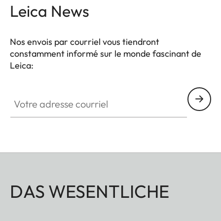
d'un rabat intérieur pour une protection
Leica News
supplémentaire de l'équipement. Outre l'appareil
photo et les objectifs, le dos du sac peut
Nos envois par courriel vous tiendront
également accueillir une mini-tablette.
constamment informé sur le monde fascinant de
Leica:
Votre adresse courriel
DAS WESENTLICHE