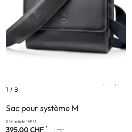
1
/
3
Sac pour système M
Réf article 18551
*
395.00 CHF
* TTC