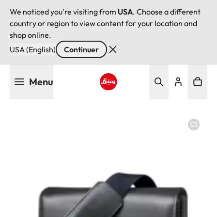
We noticed you're visiting from
USA
. Choose a different
country or region to view content for your location and
shop online.
USA (English)
Continuer
Aller
Menu
au
contenu
Leica logo - Home
principal