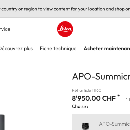
t country or region to view content for your location and shop on
rvice
Leica logo - Home
Découvrez plus
Fiche technique
Acheter maintenan
APO-Summicr
Réf article 11160
*
8'950.00 CHF
* 
Choisir:
APO-Summicro