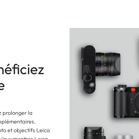
éficiez
e
 prolonger la
upplémentaires.
oto et objectifs Leica
u'aux montres Leica.