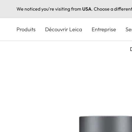
We noticed you're visiting from
USA
. Choose a differen
Aller
au
Produits
Découvrir Leica
Entreprise
Se
contenu
principal