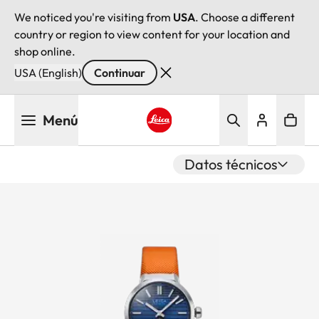
We noticed you're visiting from
USA
. Choose a different
country or region to view content for your location and
shop online.
USA (English)
Continuar
Pasar
Menú
al
contenido
Leica logo - Home
principal
Datos técnicos