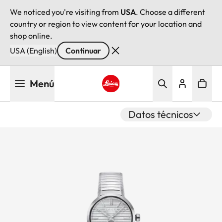
We noticed you're visiting from
USA
. Choose a different
country or region to view content for your location and
shop online.
USA (English)
Continuar
Pasar
Menú
al
contenido
Leica logo - Home
principal
Datos técnicos