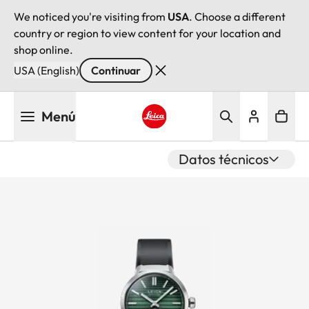
We noticed you're visiting from
USA
. Choose a different
country or region to view content for your location and
shop online.
USA (English)
Continuar
Pasar
Menú
al
contenido
Leica logo - Home
principal
Datos técnicos