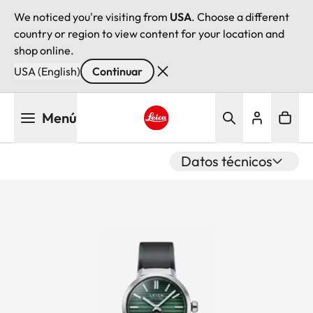
We noticed you're visiting from
USA
. Choose a different
country or region to view content for your location and
shop online.
USA (English)
Continuar
Pasar
Menú
al
contenido
Leica logo - Home
principal
Datos técnicos