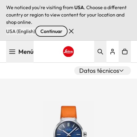
We noticed you're visiting from
USA
. Choose a different
country or region to view content for your location and
shop online.
USA (English)
Continuar
Pasar
Menú
al
contenido
Leica logo - Home
principal
Datos técnicos