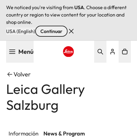
We noticed you're visiting from
USA
. Choose a different
country or region to view content for your location and
shop online.
USA (English)
Continuar
Pasar
Menú
al
contenido
Leica logo - Home
principal
Volver
Leica Gallery
Salzburg
Información
News & Program