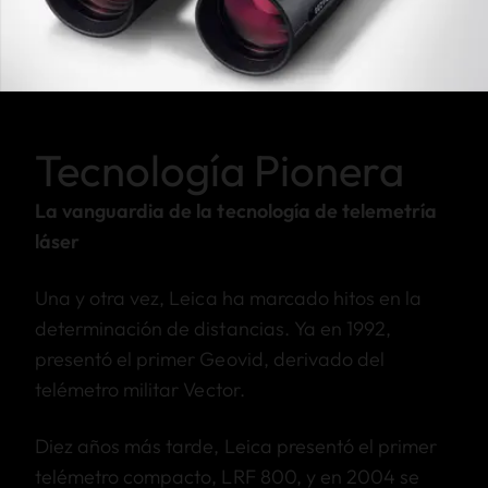
Tecnología Pionera
La vanguardia de la tecnología de telemetría
láser
Una y otra vez, Leica ha marcado hitos en la
determinación de distancias. Ya en 1992,
presentó el primer Geovid, derivado del
telémetro militar Vector.
Diez años más tarde, Leica presentó el primer
telémetro compacto, LRF 800, y en 2004 se