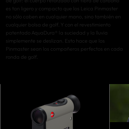
de golf: el cuerpo reforzado con fibra de carbono
es tan ligero y compacto que los Leica Pinmaster
no sólo caben en cualquier mano, sino también en
cualquier bolsa de golf. Y con el revestimiento
patentado AquaDura® la suciedad y la lluvia
simplemente se deslizan. Esto hace que los
Pinmaster sean los compañeros perfectos en cada
ronda de golf.