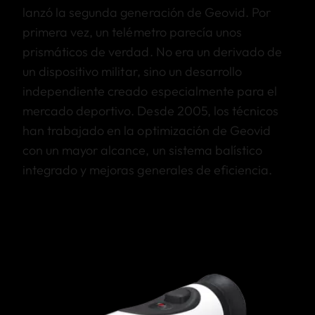
lanzó la segunda generación de Geovid. Por
primera vez, un telémetro parecía unos
prismáticos de verdad. No era un derivado de
un dispositivo militar, sino un desarrollo
independiente creado especialmente para el
mercado deportivo. Desde 2005, los técnicos
han trabajado en la optimización de Geovid
con un mayor alcance, un sistema balístico
integrado y mejoras generales de eficiencia.