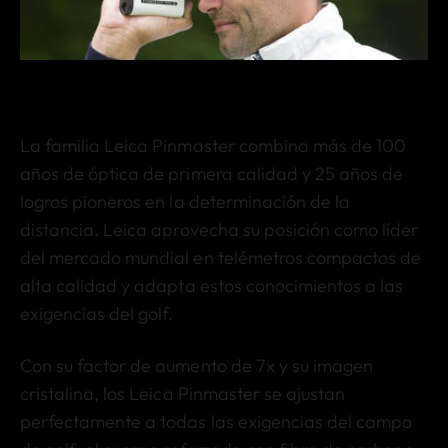
La familia Leica Pinmaster combina más de 100
años de óptica de primera calidad y 25 años de
logros pioneros en la determinación de la
distancia. Leica aprovecha su posición como líder
del mercado mundial en telémetros compactos de
alta calidad y adapta estos conocimientos a las
exigencias del golf.
Con su factor de aumento de 7x y su imagen
cristalina, los Leica Pinmaster se ajustan
perfectamente a todas las exigencias del campo