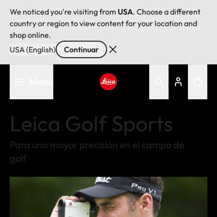
We noticed you're visiting from
USA
. Choose a different
country or region to view content for your location and
shop online.
USA (English)
Continuar
Pasar
Menú
al
contenido
Leica logo - Home
principal
Leica Golf Sports
Para una mayor precisión en el campo de
golf