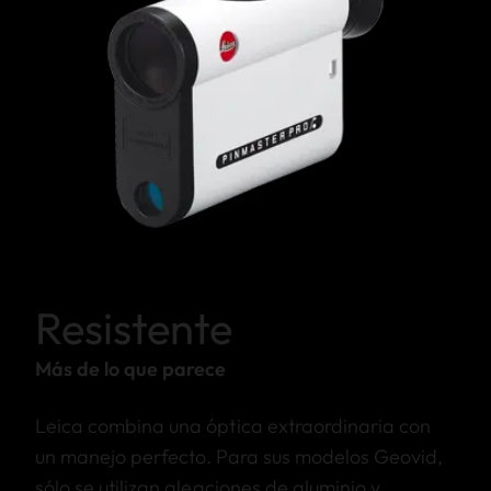
Resistente
Más de lo que parece
Leica combina una óptica extraordinaria con
un manejo perfecto. Para sus modelos Geovid,
sólo se utilizan aleaciones de aluminio y