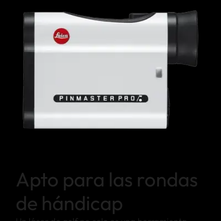
Apto para las rondas
de hándicap