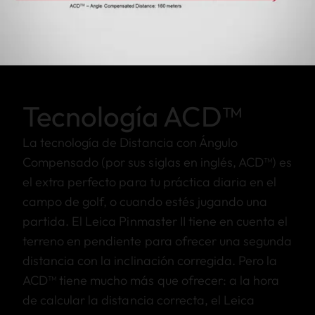
Tecnología ACD™
La tecnología de Distancia con Ángulo
Compensado (por sus siglas en inglés, ACD™) es
el extra perfecto para tu práctica diaria en el
campo de golf, o cuando estés jugando una
partida. El Leica Pinmaster II tiene en cuenta el
terreno en pendiente para ofrecer una segunda
distancia con la inclinación corregida. Pero la
ACD™ tiene mucho más que ofrecer: a la hora
de calcular la distancia correcta, el Leica