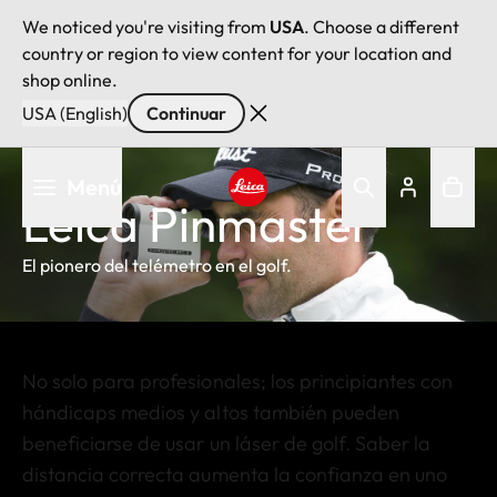
We noticed you're visiting from
USA
. Choose a different
country or region to view content for your location and
shop online.
USA (English)
Continuar
Pasar
Menú
al
Leica Pinmaster
contenido
Leica logo - Home
principal
El pionero del telémetro en el golf.
No solo para profesionales; los principiantes con
hándicaps medios y altos también pueden
beneficiarse de usar un láser de golf. Saber la
distancia correcta aumenta la confianza en uno