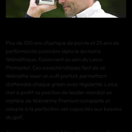
Plus de 100 ans d’optique de pointe et 25 ans de
performance pionnière dans le domaine
télémétrique, fusionnent au sein du Leica
Pinmaster. Ces caractéristiques font de ce
télémètre laser un outil parfait, permettant
d’atteindre chaque green avec régularité. Leica
met à profit sa position de leader mondial en
matière de télémétrie Premium compacte et
adapte à la perfection ses capacités aux besoins
du golf.