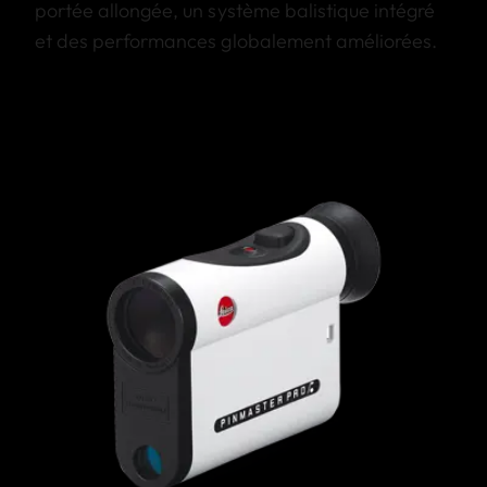
portée allongée, un système balistique intégré
et des performances globalement améliorées.