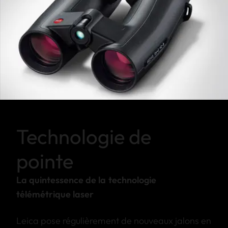
Technologie de
pointe
La quintessence de la technologie
télémétrique laser
Leica pose régulièrement de nouveaux jalons en