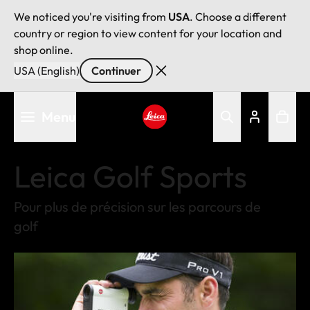
We noticed you're visiting from
USA
. Choose a different
country or region to view content for your location and
shop online.
USA (English)
Continuer
Aller
Menu
au
contenu
Leica logo - Home
principal
Leica Golf Sports
Pour plus de précision sur les parcours de
golf