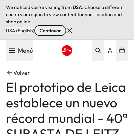
We noticed you're visiting from
USA
. Choose a different
country or region to view content for your location and
shop online.
USA (English)
Continuar
Pasar
Menú
al
contenido
Leica logo - Home
principal
Volver
El prototipo de Leica
establece un nuevo
récord mundial - 40ª
SUBASTA DE LEITZ