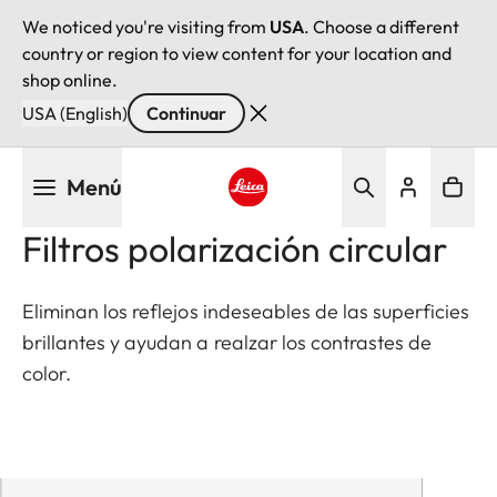
We noticed you're visiting from
USA
. Choose a different
country or region to view content for your location and
shop online.
USA (English)
Continuar
Pasar
Menú
al
contenido
Leica logo - Home
Filtros polarización circular
principal
Eliminan los reflejos indeseables de las superficies
brillantes y ayudan a realzar los contrastes de
color.