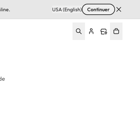
line.
USA (English)
Continuer
 de