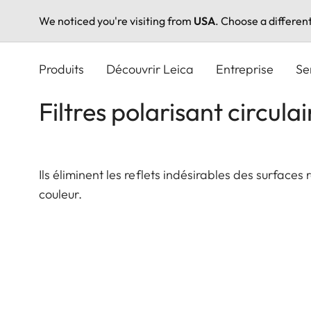
We noticed you're visiting from
USA
. Choose a differen
Aller
au
Produits
Découvrir Leica
Entreprise
Se
contenu
principal
Filtres polarisant circulai
Ils éliminent les reflets indésirables des surfaces
couleur.