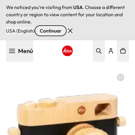
We noticed you're visiting from
USA
. Choose a different
country or region to view content for your location and
shop online.
USA (English)
Continuar
Pasar
Menú
al
contenido
Leica logo - Home
principal