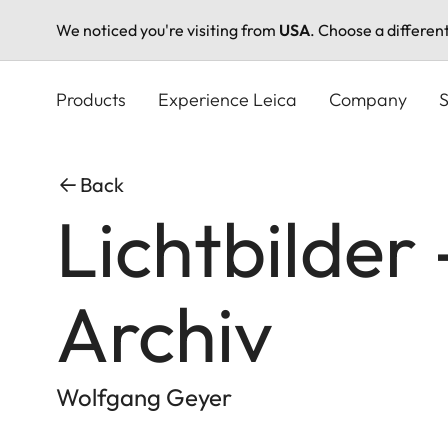
We noticed you're visiting from
USA
. Choose a differen
Skip
to
Products
Experience Leica
Company
S
main
content
Back
Lichtbilder 
Archiv
Wolfgang Geyer