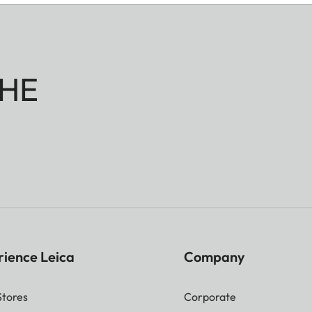
HE
rience Leica
Company
Stores
Corporate