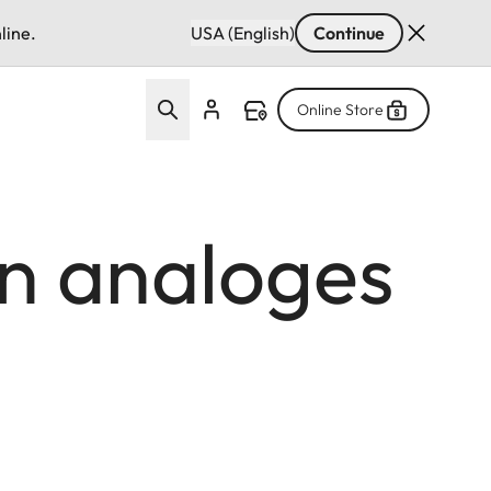
line.
USA (English)
Continue
Online Store
ein analoges