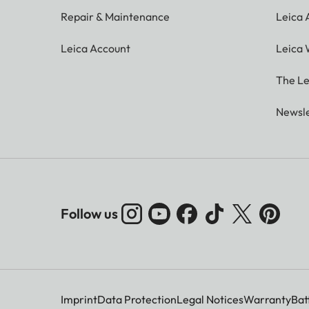
Repair & Maintenance
Leica
Leica Account
Leica 
The Le
Newsle
Follow us
Imprint
Data Protection
Legal Notices
Warranty
Bat