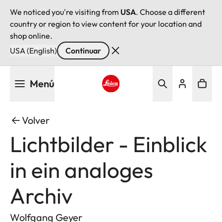
We noticed you're visiting from
USA
. Choose a different
country or region to view content for your location and
shop online.
USA (English)
Continuar
Pasar
Menú
al
contenido
Leica logo - Home
principal
Volver
Lichtbilder - Einblick
in ein analoges
Archiv
Wolfgang Geyer