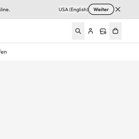
line.
USA (English)
Weiter
fen