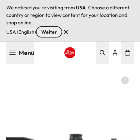
We noticed you're visiting from
USA
. Choose a different
country or region to view content for your location and
shop online.
USA (English)
Weiter
Direkt
Menü
zum
Inhalt
Leica logo - Home