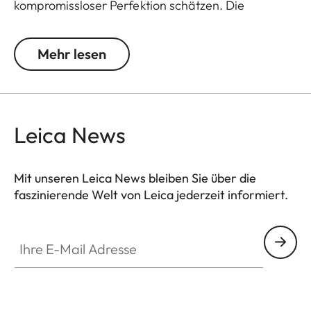
kompromissloser Perfektion schätzen. Die
hervorragende Detailerkennung und die
einzigartige Bildschärfe sorgen für großartigen
Mehr lesen
Beobachtungskomfort bis zum letzten Büchsenlicht.
Der große Verstellbereich der Vergrößerung
ermöglicht den flexiblen und vielseitigen Einsatz in
jeder Jagdsituation, egal ob Pirsch, Drückjagd
Leica News
oder Ansitz.
Mit unseren Leica News bleiben Sie über die
faszinierende Welt von Leica jederzeit informiert.
Ihre E-Mail Adresse