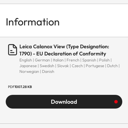
Information
Leica Calanox View (Type Designation:
1790) - EU Declaration of Conformity
English | German | Italian | French | Spanish | Polish |
Japanese | Swedish | Slovak | Czech | Portugese | Dutch |
Norwegian | Danish
PDF
1007.28 KB
Download