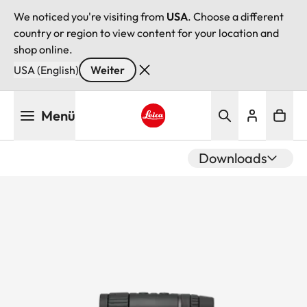
We noticed you're visiting from
USA
. Choose a different
country or region to view content for your location and
shop online.
USA (English)
Weiter
Direkt
Menü
zum
Inhalt
Leica logo - Home
Downloads