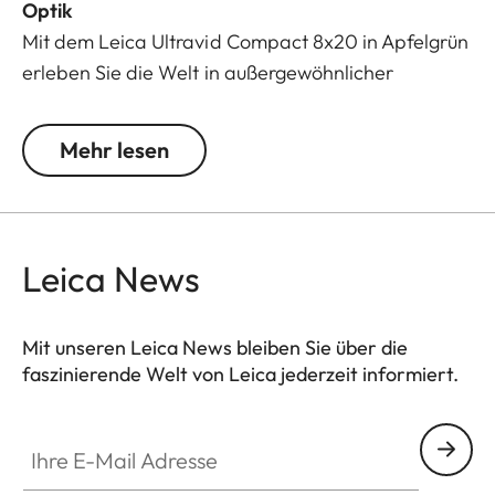
Optik
Mit dem Leica Ultravid Compact 8x20 in Apfelgrün
erleben Sie die Welt in außergewöhnlicher
Klarheit. Das kompakte Fernglas vereint höchste
Bildqualität mit einem stilvollen Design – perfekt
Mehr lesen
für Naturfreunde und Abenteurer.
Die hochpräzisen Leica Linsen garantieren
brillante Farben und scharfe Details selbst bei
Leica News
schwierigen Lichtverhältnissen. Dank eines
Nahfokusbereichs von 1,80 Metern entgeht Ihnen
kein Detail – ob auf Reisen, in der Stadt oder
Mit unseren Leica News bleiben Sie über die
faszinierende Welt von Leica jederzeit informiert.
mitten in der Natur.
Ihre E-Mail Adresse