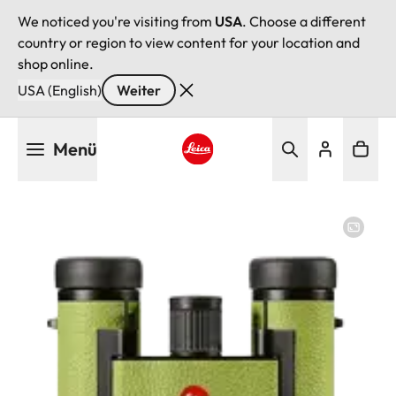
We noticed you're visiting from
USA
. Choose a different
country or region to view content for your location and
shop online.
USA (English)
Weiter
Direkt
Menü
zum
Inhalt
Leica logo - Home