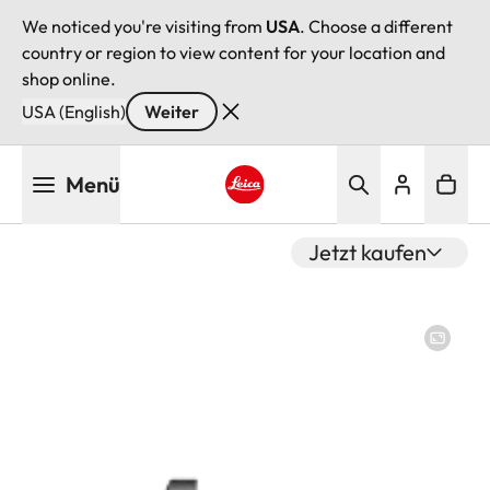
We noticed you're visiting from
USA
. Choose a different
country or region to view content for your location and
shop online.
USA (English)
Weiter
Direkt
Menü
zum
Inhalt
Leica logo - Home
Jetzt kaufen