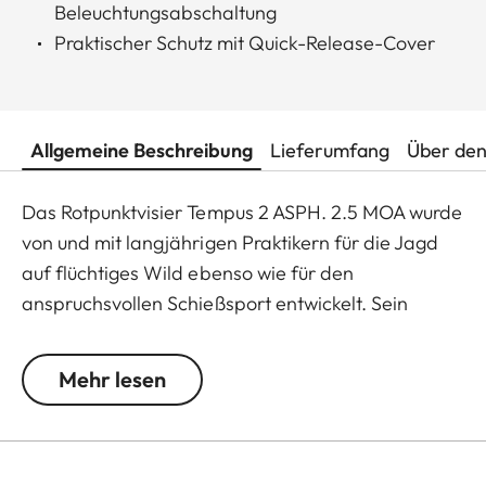
Beleuchtungsabschaltung
Praktischer Schutz mit Quick-Release-Cover
Allgemeine Beschreibung
Lieferumfang
Über den
Das Rotpunktvisier Tempus 2 ASPH. 2.5 MOA wurde
von und mit langjährigen Praktikern für die Jagd
auf flüchtiges Wild ebenso wie für den
anspruchsvollen Schießsport entwickelt. Sein
ganzes Sehfeld, sein hochfeiner Leuchtpunkt und
sein hervorragendes Einblickverhalten erleichtern
Mehr lesen
den sicheren, intuitiven Schuss. Seine hochwertige
und robuste Verarbeitung – das Tempus 2 ist aus
einem Stück gefräst – hält selbst extremen
Schussbelastungen stand.