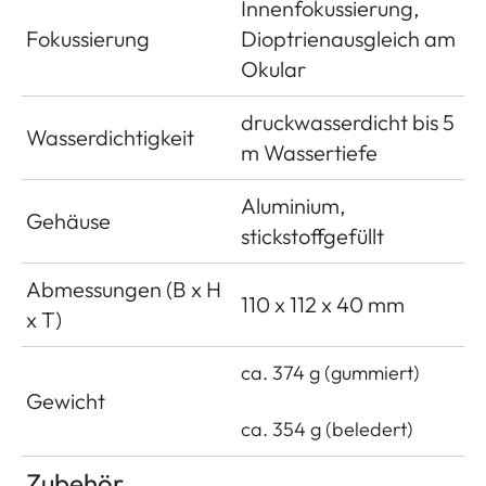
Innenfokussierung,
Fokussierung
Dioptrienausgleich am
Okular
druckwasserdicht bis 5
Wasserdichtigkeit
m Wassertiefe
Aluminium,
Gehäuse
stickstoffgefüllt
Abmessungen (B x H
110 x 112 x 40 mm
x T)
ca. 374 g (gummiert)
Gewicht
ca. 354 g (beledert)
Zubehör