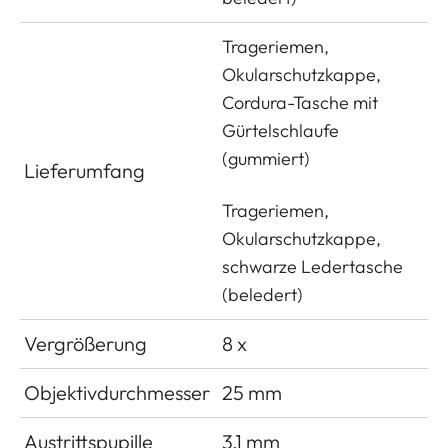
Trageriemen,
Okularschutzkappe,
Cordura-Tasche mit
Gürtelschlaufe
(gummiert)
Lieferumfang
Trageriemen,
Okularschutzkappe,
schwarze Ledertasche
(beledert)
Vergrößerung
8 x
Objektivdurchmesser
25 mm
Austrittspupille
3,1 mm