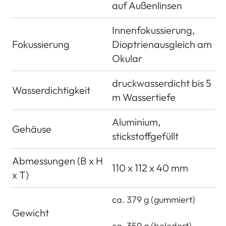
auf Außenlinsen
Innenfokussierung,
Fokussierung
Dioptrienausgleich am
Okular
druckwasserdicht bis 5
Wasserdichtigkeit
m Wassertiefe
Aluminium,
Gehäuse
stickstoffgefüllt
Abmessungen (B x H
110 x 112 x 40 mm
x T)
ca. 379 g (gummiert)
Gewicht
ca. 359 g (beledert)