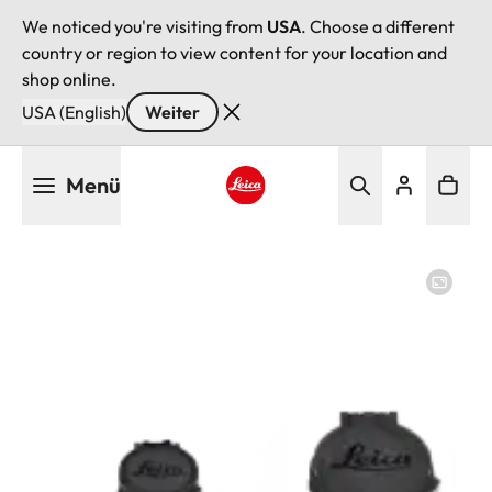
We noticed you're visiting from
USA
. Choose a different
country or region to view content for your location and
shop online.
USA (English)
Weiter
Direkt
Menü
zum
Inhalt
Leica logo - Home