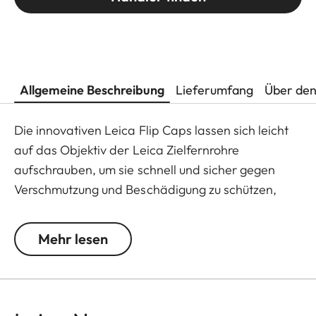
Allgemeine Beschreibung
Lieferumfang
Über den
Die innovativen Leica Flip Caps lassen sich leicht
auf das Objektiv der Leica Zielfernrohre
aufschrauben, um sie schnell und sicher gegen
Verschmutzung und Beschädigung zu schützen,
beispielsweise bei einer anspruchsvollen
Pirschjagd.
Mehr lesen
Von Leica konstruiert und entwickelt, bestehen die
hochwertigen Flip Caps aus polymerbasiertem
Material und sind dadurch besonders robust und
wetterfest. So werden die Flip Caps zur