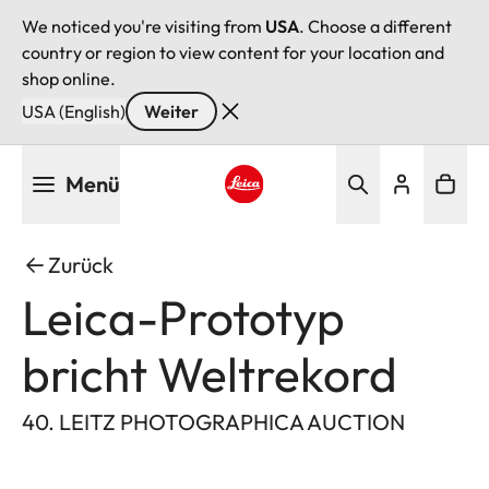
We noticed you're visiting from
USA
. Choose a different
country or region to view content for your location and
shop online.
USA (English)
Weiter
Direkt
Menü
zum
Inhalt
Leica logo - Home
Zurück
Leica-Prototyp
bricht Weltrekord
40. LEITZ PHOTOGRAPHICA AUCTION