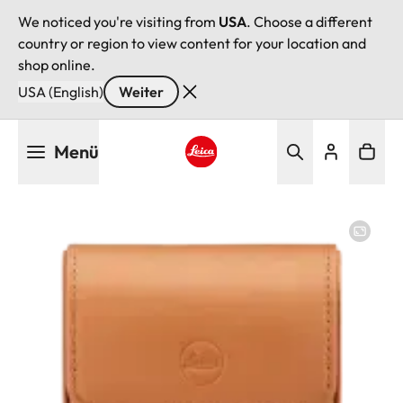
We noticed you're visiting from
USA
. Choose a different
country or region to view content for your location and
shop online.
USA (English)
Weiter
Direkt
Menü
zum
Inhalt
Leica logo - Home