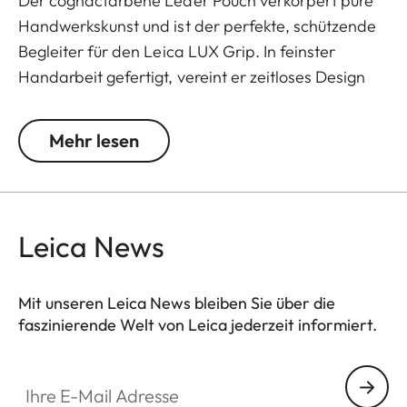
Der cognacfarbene Leder Pouch verkörpert pure
Handwerkskunst und ist der perfekte, schützende
Begleiter für den Leica LUX Grip. In feinster
Handarbeit gefertigt, vereint er zeitloses Design
mit edlen Materialien und durchdachter
Funktionalität. Mit präzise verarbeiteten Nähten,
Mehr lesen
hochwertiger Innenpolsterung und einem elegant
geprägten Leica Logo auf der Klappe spiegelt er
unseren kompromisslosen Qualitätsanspruch
wider. Der magnetische Verschluss sorgt für
Leica News
schnellen, sicheren Zugriff, während durchdachte
Innenfächer Platz für Kabel, Ladegerät und
Mit unseren Leica News bleiben Sie über die
weiteres Zubehör bieten. Die integrierte AirTag-
faszinierende Welt von Leica jederzeit informiert.
Halterung gibt zusätzliche Sicherheit. Mit der Zeit
entwickelt das natürliche Material seine eigene,
Ihre E-Mail Adresse
charaktervolle Patina.