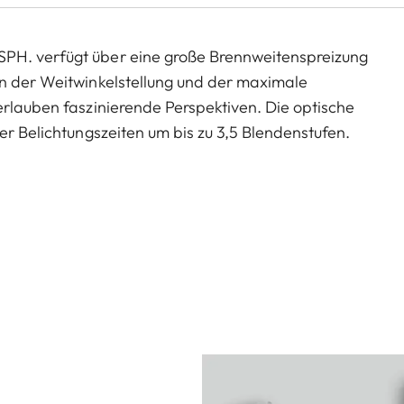
PH. verfügt über eine große Brennweitenspreizung
in der Weitwinkelstellung und der maximale
erlauben faszinierende Perspektiven. Die optische
er Belichtungszeiten um bis zu 3,5 Blendenstufen.
glichen Baugruppen aufgeteilt sind, sind vier
it anomaler Teildispersion zur Korrektion
te Einzellinse wird zur Fokussierung bewegt. Mit Hilfe
hend aus einem Schrittmotor und einer Linearführung,
iert werden. Die Baulänge des Objektivs ändert sich
unterdrückt durch ihre rechteckige Form sehr wirksam
Vario-Elmarit-SL 1:2,8–4/24–90 mm ASPH ist