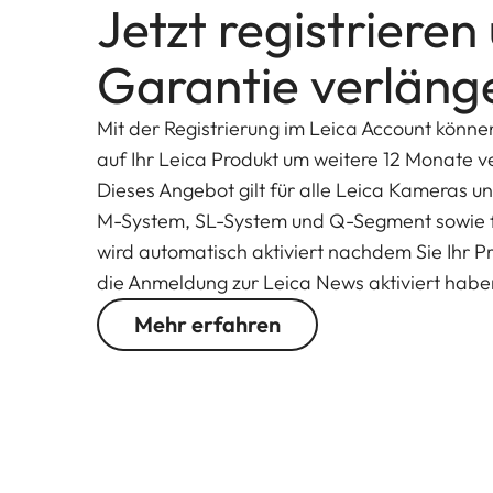
Jetzt registrieren
abgestimmt auf das Leica APO-Vario-Elmarit-S
Objektive den vollen Brennweitenbereich von 24 
Garantie verläng
280 mm ASPH. ist nicht Teil des Lieferumfangs.)
Mit der Registrierung im Leica Account könne
auf Ihr Leica Produkt um weitere 12 Monate v
Dieses Angebot gilt für alle Leica Kameras u
M-System, SL-System und Q-Segment sowie f
wird automatisch aktiviert nachdem Sie Ihr Pro
die Anmeldung zur Leica News aktiviert hab
Mehr erfahren