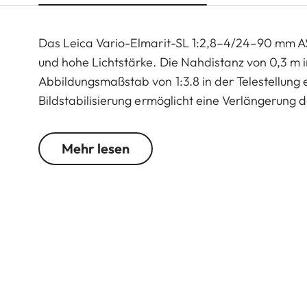
Das Leica Vario-Elmarit-SL 1:2,8–4/24–90 mm AS
und hohe Lichtstärke. Die Nahdistanz von 0,3 m 
Abbildungsmaßstab von 1:3.8 in der Telestellung 
Bildstabilisierung ermöglicht eine Verlängerung d
Unter den insgesamt 18 Linsen, die in sechs bewe
asphärischen Linsen und elf Linsen aus Gläsern m
Mehr lesen
chromatischer Bildfehler. Eine einzige, sehr leich
des speziell entwickelten Motorkonzeptes, beste
kann somit sehr schnell, leise und präzise fokuss
dabei nicht. Die mitgelieferte Gegenlichtblende 
störende Reflexe und Streulicht.
Der Brennweitenbereich des lichtstarken Leica 