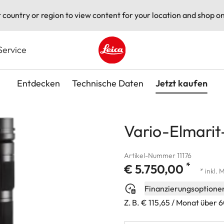
t country or region to view content for your location and shop on
Service
Leica logo - Home
Entdecken
Technische Daten
Jetzt kaufen
Vario-Elmarit
Artikel-Nummer 11176
*
€ 5.750,00
* inkl. 
Finanzierungsoptione
Z. B. € 115,65 / Monat über