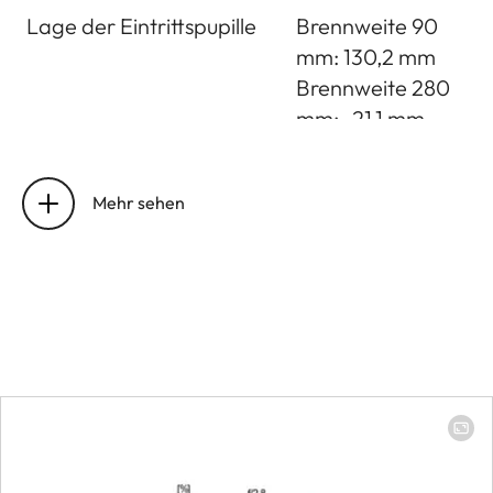
Lage der Eintrittspupille
Brennweite 90
mm: 130,2 mm
Brennweite 280
mm: -21,1 mm
Arbeitsbereich
Brennweite 90
mm: 0,6 m bis
Mehr sehen
unendlich
Brennweite 280
mm: 1,4 m bis
unendlich
Entfernungseinstellung
Kleinstes Objektfeld
Brennweite 90
mm: 114 x 171 mm