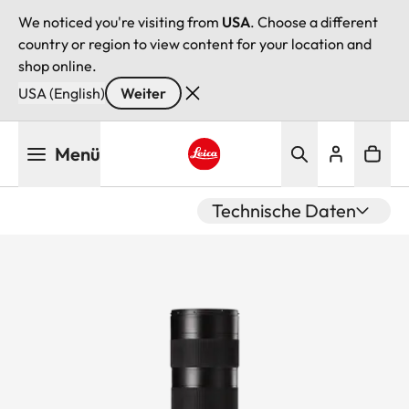
We noticed you're visiting from
USA
. Choose a different
country or region to view content for your location and
shop online.
USA (English)
Weiter
Direkt
Menü
zum
Inhalt
Leica logo - Home
Technische Daten