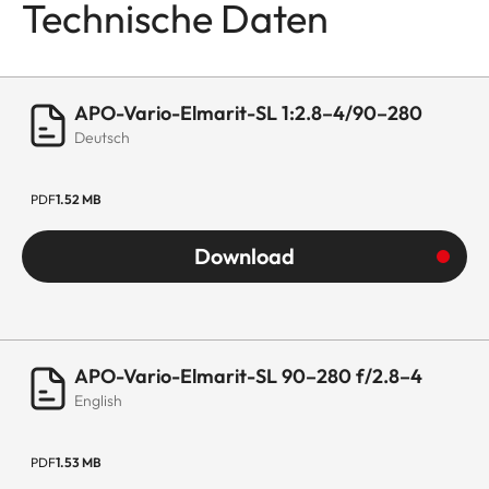
Technische Daten
Innengewinde für Filter
E82
Abmessungen und
Gewicht
APO-Vario-Elmarit-SL 1:2.8–4/90–280
Deutsch
Länge bis Bajonettauflage
238 mm (ohne
Gegenlichtblende)
PDF
1.52 MB
Größter Durchmesser
88 mm
Download
Gewicht
1.710 g
APO-Vario-Elmarit-SL 90–280 f/2.8–4
English
PDF
1.53 MB