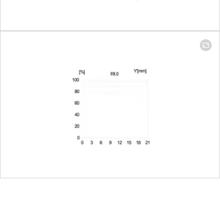
Stufen einstellbar
Blendeneinstellbereich
Brennweite 90
mm: 2,8-22;
Brennweite 280
mm: 4-22
Kleinster Wert: 22
O.I.S. Leistung gemäß
3,5 Blendenstufen
CIPA
(mit der
Brennweite 280
mm der Leica SL
(Typ 601))
Bajonett/Sensorformat
L-Mount, KB-
Format