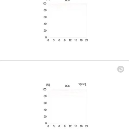
Brennweite 280
mm: 120 x 180mm
Größter Maßstab
Brennweite 90
mm: 1:4,8
Brennweite 280
mm: 1:5,0
Blende
Einstellung/Funktionsweise
Elektronisch
gesteuerte
Blende,
Einstellung über
Dreh-/Drückrad
der Kamera, in
drittel oder halben