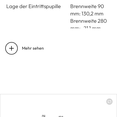
Lage der Eintrittspupille
Brennweite 90
mm: 130,2 mm
Brennweite 280
mm: -21,1 mm
Arbeitsbereich
Brennweite 90
mm: 0,6 m bis
Mehr sehen
unendlich
Brennweite 280
mm: 1,4 m bis
unendlich
Entfernungseinstellung
Kleinstes Objektfeld
Brennweite 90
mm: 114 x 171 mm