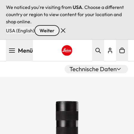
We noticed you're visiting from
USA
. Choose a different
country or region to view content for your location and
shop online.
USA (English)
Weiter
Direkt
Menü
zum
Inhalt
Leica logo - Home
Technische Daten