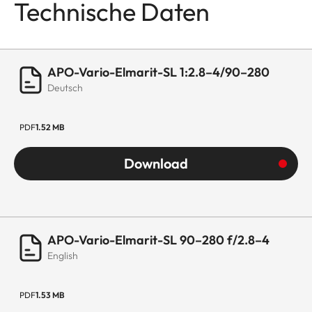
Technische Daten
Innengewinde für Filter
E82
Abmessungen und
Gewicht
APO-Vario-Elmarit-SL 1:2.8–4/90–280
Deutsch
Länge bis Bajonettauflage
238 mm (ohne
Gegenlichtblende)
PDF
1.52 MB
Größter Durchmesser
88 mm
Download
Gewicht
1.710 g
APO-Vario-Elmarit-SL 90–280 f/2.8–4
English
PDF
1.53 MB