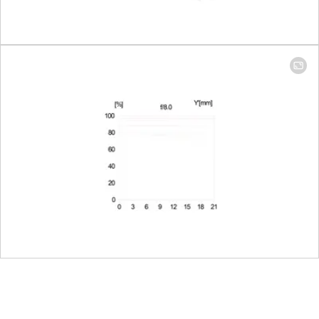
Stufen einstellbar
Blendeneinstellbereich
Brennweite 90
mm: 2,8-22;
Brennweite 280
mm: 4-22
Kleinster Wert: 22
O.I.S. Leistung gemäß
3,5 Blendenstufen
CIPA
(mit der
Brennweite 280
mm der Leica SL
(Typ 601))
Bajonett/Sensorformat
L-Mount, KB-
Format