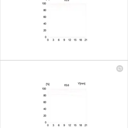
Brennweite 280
mm: 120 x 180mm
Größter Maßstab
Brennweite 90
mm: 1:4,8
Brennweite 280
mm: 1:5,0
Blende
Einstellung/Funktionsweise
Elektronisch
gesteuerte
Blende,
Einstellung über
Dreh-/Drückrad
der Kamera, in
drittel oder halben