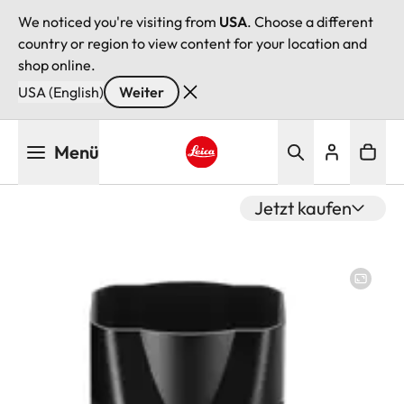
We noticed you're visiting from
USA
. Choose a different
country or region to view content for your location and
shop online.
USA (English)
Weiter
Direkt
Menü
zum
Inhalt
Leica logo - Home
Jetzt kaufen