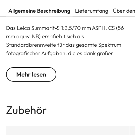
Allgemeine Beschreibung
Lieferumfang
Über den
Das Leica Summarit-S 1:2,5/70 mm ASPH. CS (56
mm äquiv. KB) empfiehlt sich als
Standardbrennweite für das gesamte Spektrum
fotografischer Aufgaben, die es dank großer
Lichtstärke und höchster Abbildungsqualität bei
allen Blenden und Entfernungen herausragend
Mehr lesen
meistert. Um monochromatische Fehler praktisch
komplett zu eliminieren, ist der Einsatz einer
asphärischen Oberfläche bei dieser Brennweite
ungewöhnlich und unterstreicht den
Zubehör
Ausnahmecharakter dieses Objektivs.
Die acht Linsen des Leica Summarit-S 1:2,5/70 mm
ASPH. CS sind in sechs Gruppen angeordnet. Zwei