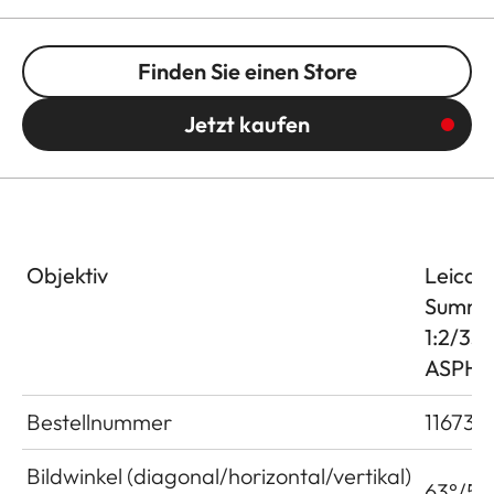
Finden Sie einen Store
Jetzt kaufen
Objektiv
Leica
Summi
1:2/3
ASPH.
Bestellnummer
11673
Bildwinkel (diagonal/horizontal/vertikal)
63°/54