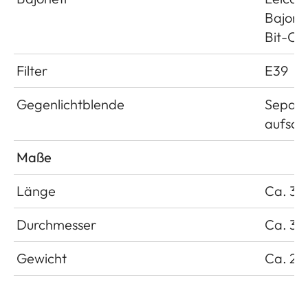
Bajonet
Bit-Co
Filter
E39
Gegenlichtblende
Separa
aufsch
Maße
Länge
Ca. 35
Durchmesser
Ca. 35
Gewicht
Ca. 25