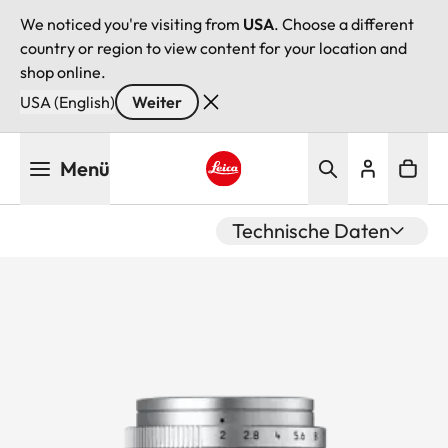
We noticed you're visiting from
USA
. Choose a different
country or region to view content for your location and
shop online.
USA (English)
Weiter
Direkt
Menü
zum
Inhalt
Leica logo - Home
Technische Daten