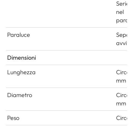
Serie V
nel
paral
Paraluce
Separ
avvita
Dimensioni
Lunghezza
Circa 
mm
Diametro
Circa 
mm
Peso
Circa 