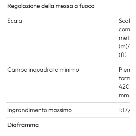
Regolazione della messa a fuoco
Scala
Scala
combi
metri
(m)/pi
(ft)
Campo inquadrato minimo
Pieno
forma
420 x
mm
Ingrandimento massimo
1:17,4
Diaframma