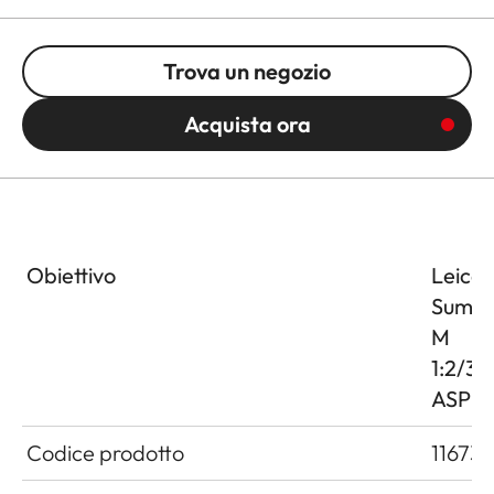
Trova un negozio
Acquista ora
Obiettivo
Leica
Summi
M
1:2/3
ASPH.
Codice prodotto
11673