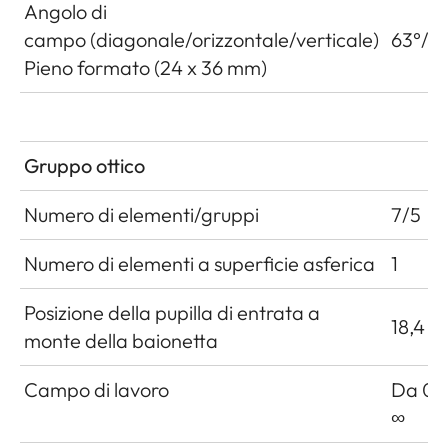
Angolo di
campo (diagonale/orizzontale/verticale)
63°/5
Pieno formato (24 x 36 mm)
Gruppo ottico
Numero di elementi/gruppi
7/5
Numero di elementi a superficie asferica
1
Posizione della pupilla di entrata a
18,4 
monte della baionetta
Campo di lavoro
Da 0,7
∞