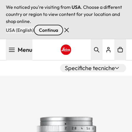
We noticed you're visiting from
USA
. Choose a different
country or region to view content for your location and
shop online.
USA (English)
Continua
Salta
Menu
al
contenuto
Leica logo - Home
principale
Specifiche tecniche