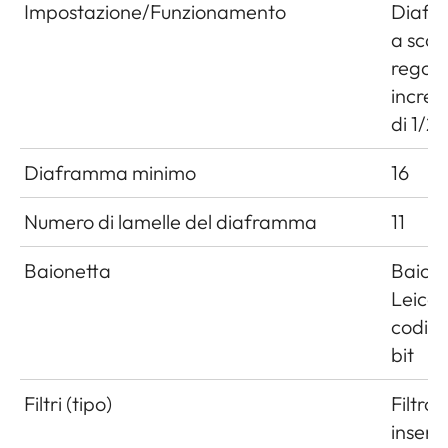
Impostazione/Funzionamento
Diaf
a scat
regola
increm
di 1/2
Diaframma minimo
16
Numero di lamelle del diaframma
11
Baionetta
Baion
Leica
codifi
bit
Filtri (tipo)
Filtro 
inseri